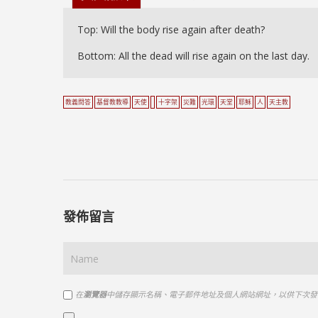
Top: Will the body rise again after death?
Bottom: All the dead will rise again on the last day.
教義問答
基督教教導
天使
十字架
災難
光環
天堂
耶穌
人
天主教
發佈留言
在
瀏覽器
中儲存顯示名稱、電子郵件地址及個人網站網址，以供下次發