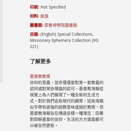
印刷:
Not Specified
材料:
紙張
圖書館:
耶魯神學院圖書館
目錄:
(English) Special Collections,
Missionary Ephemera Collection (RG
221)
了解更多
基督教教導
信仰的意義，並非僅僅是對某一套教義的
認同或對某些理論的認可。基督教海報從
視覺上為人們展現了一種全新的生活方
式。對於我們這些現代的觀眾，這些海報
似乎帶有過強的說教意味或過於教條，但
基督教海報旨在傳達這樣一種理念：因著
對耶穌基督的信仰，生活的方方面面都可
以被全然更新。