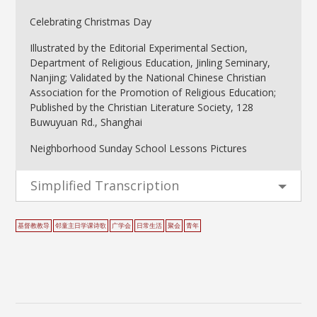
Celebrating Christmas Day
Illustrated by the Editorial Experimental Section,
Department of Religious Education, Jinling Seminary,
Nanjing; Validated by the National Chinese Christian
Association for the Promotion of Religious Education;
Published by the Christian Literature Society, 128
Buwuyuan Rd., Shanghai
Neighborhood Sunday School Lessons Pictures
Simplified Transcription
基督教教导
邻童主日学课诗歌
广学会
日常生活
聚会
青年