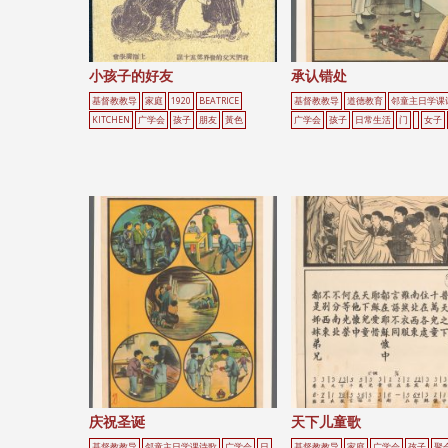
小孩子的好友
承认错处
基督教教导
家庭
1920
BEATRICE
基督教教导
道德教育
邻童主日学课
KITCHEN
广学会
孩子
朋友
黃色
广学会
孩子
日常生活
门
女子
庆祝圣诞
天下儿童歌
基督教教导
邻童主日学课诗歌
广学会
日
基督教教导
家庭
广学会
孩子
聚