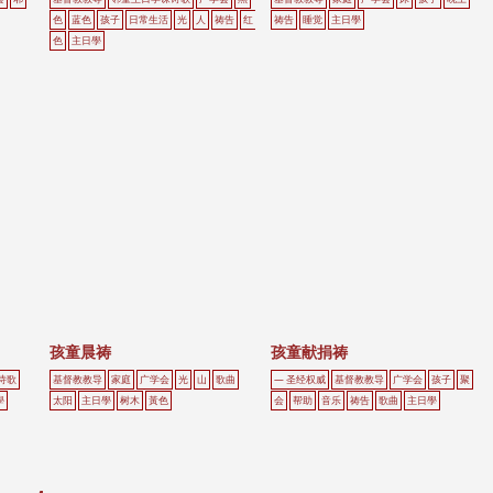
色
蓝色
孩子
日常生活
光
人
祷告
红
祷告
睡觉
主日學
色
主日學
孩童晨祷
孩童献捐祷
诗歌
基督教教导
家庭
广学会
光
山
歌曲
— 圣经权威
基督教教导
广学会
孩子
聚
學
太阳
主日學
树木
黃色
会
帮助
音乐
祷告
歌曲
主日學