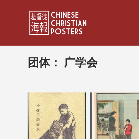
团体：
广学会
文
章
分
页