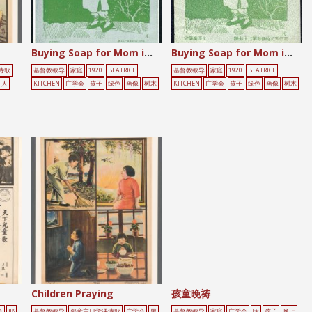
Buying Soap for Mom in the Rain
Buying Soap for Mom in the Rain
诗歌
基督教教导
家庭
1920
BEATRICE
基督教教导
家庭
1920
BEATRICE
人
KITCHEN
广学会
孩子
绿色
画像
树木
KITCHEN
广学会
孩子
绿色
画像
树木
Children Praying
孩童晚祷
会
耶
基督教教导
邻童主日学课诗歌
广学会
黑
基督教教导
家庭
广学会
床
孩子
晚上