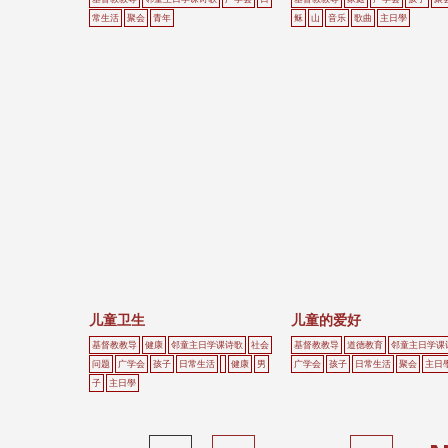
常生活
聚会
青年
稣
山
音乐
歌曲
主日學
儿童卫生
儿童的爱好
基督教教导
健康
邻童主日学课诗歌
社会
基督教教导
道德教育
邻童主日学课
问题
广学会
孩子
日常生活
健康
男
广学会
孩子
日常生活
聚会
主日
子
主日學