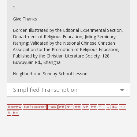
1
Give Thanks
Border: Illustrated by the Editorial Experimental Section,
Department of Religious Education, Jinling Seminary,
Nanjing; Validated by the National Chinese Christian
Association for the Promotion of Religious Education;
Published by the Christian Literature Society, 128
Buwuyuan Rd., Shanghai
Neighborhood Sunday School Lessons
Simplified Transcription
基督教教导
邻童主日学课诗歌
广学会
农耕
女子
食物
绿色
帮助
男子
人
祷告
主日
學
树木