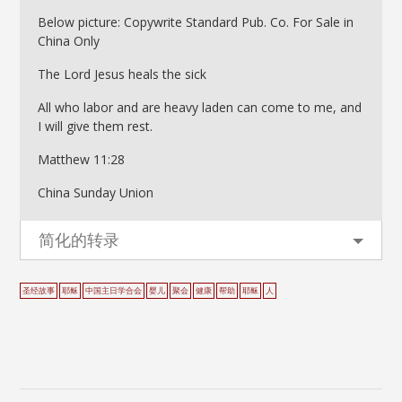
Below picture: Copywrite Standard Pub. Co. For Sale in
China Only
The Lord Jesus heals the sick
All who labor and are heavy laden can come to me, and
I will give them rest.
Matthew 11:28
China Sunday Union
简化的转录
圣经故事
耶稣
中国主日学合会
婴儿
聚会
健康
帮助
耶稣
人