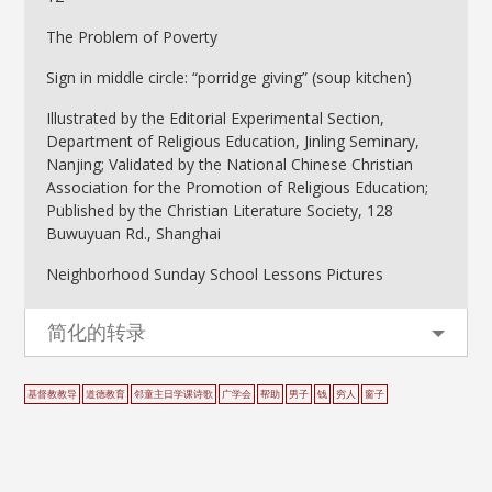
The Problem of Poverty
Sign in middle circle: “porridge giving” (soup kitchen)
Illustrated by the Editorial Experimental Section,
Department of Religious Education, Jinling Seminary,
Nanjing; Validated by the National Chinese Christian
Association for the Promotion of Religious Education;
Published by the Christian Literature Society, 128
Buwuyuan Rd., Shanghai
Neighborhood Sunday School Lessons Pictures
简化的转录
基督教教导
道德教育
邻童主日学课诗歌
广学会
帮助
男子
钱
穷人
窗子