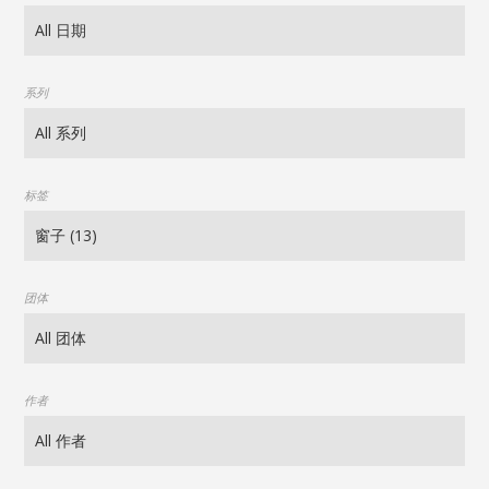
系列
标签
团体
作者