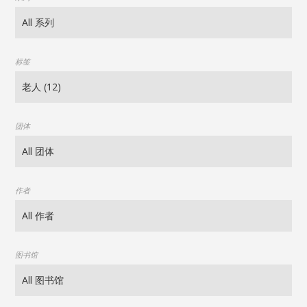
标签
团体
作者
图书馆