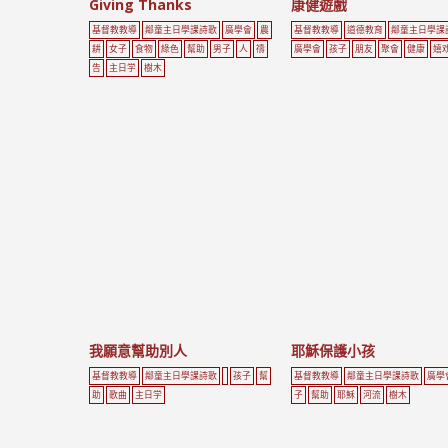
Giving Thanks
康健遊戲
基督教教導
鄰童主日學課詩歌
廣學會
農
基督教教導
道德教育
鄰童主日學課
耕
女子
食物
綠色
幫助
男子
人
禱
廣學會
孩子
朋友
聚會
健康
嬉
告
主日学
樹木
我願意幫助別人
耶穌保護小孩
基督教教導
鄰童主日學課詩歌
孩子
幫
基督教教導
鄰童主日學課詩歌
廣學
助
歌曲
主日学
子
幫助
耶穌
河流
樹木