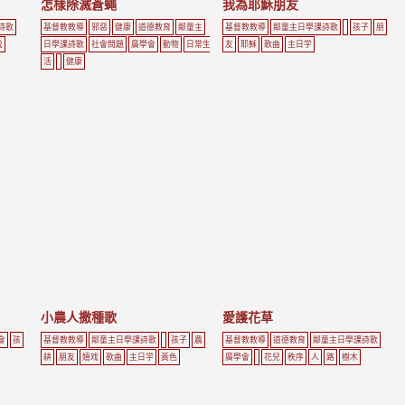
怎樣除滅蒼蠅
我為耶穌朋友
詩歌
基督教教導
邪惡
健康
道德教育
鄰童主
基督教教導
鄰童主日學課詩歌
孩子
朋
戏
日學課詩歌
社會問題
廣學會
動物
日常生
友
耶穌
歌曲
主日学
活
健康
小農人撒種歌
愛護花草
會
孩
基督教教導
鄰童主日學課詩歌
孩子
農
基督教教導
道德教育
鄰童主日學課詩歌
耕
朋友
嬉戏
歌曲
主日学
黃色
廣學會
花兒
秩序
人
路
樹木