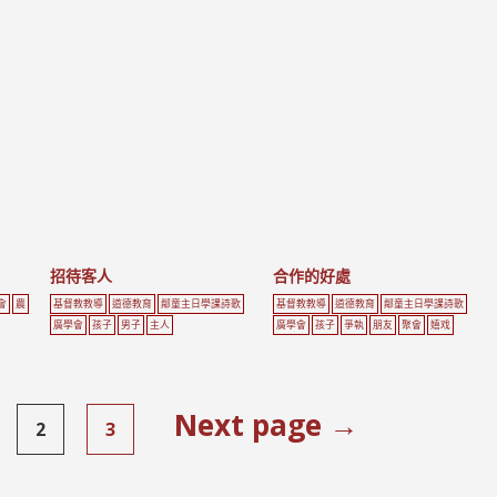
招待客人
合作的好處
會
農
基督教教導
道德教育
鄰童主日學課詩歌
基督教教導
道德教育
鄰童主日學課詩歌
廣學會
孩子
男子
主人
廣學會
孩子
爭執
朋友
聚會
嬉戏
Next page →
2
3