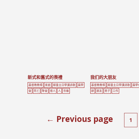
新式和舊式的喪禮
我们的大朋友
基督教教導
家庭
鄰童主日學課詩歌
廣學
基督教教導
鄰童主日學課詩歌
廣學
會
死亡
聚會
僧人
人
寺廟
耕
朋友
男子
工作
← Previous page
1