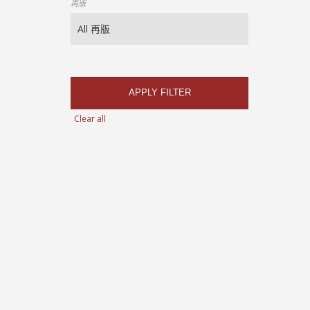
再版
APPLY FILTER
Clear all