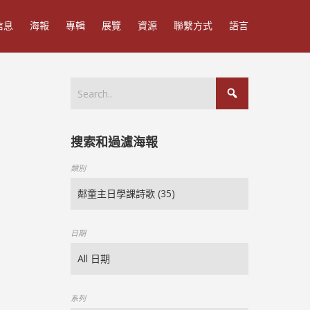
信息
海報
專輯
展覽
資源
聯繫方式
語言
搜索和過濾海報
類別
日期
系列