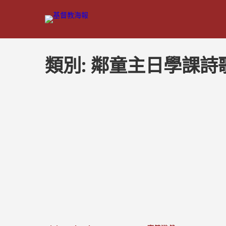
類別:
鄰童主日學課詩
文
章
分
頁