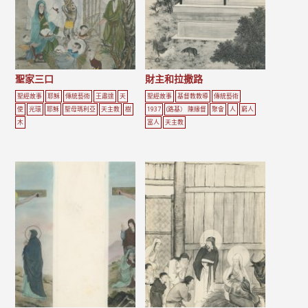
聖家三口
財主和拉撒路
聖經故事
耶穌
傳統藝術
王肅達
天
聖經故事
基督教教導
傳統藝術
使
光環
耶穌
聖母瑪利亞
天主教
樹
1937
(路基） 陳緣督
聚會
人
窮人
木
富人
天主教