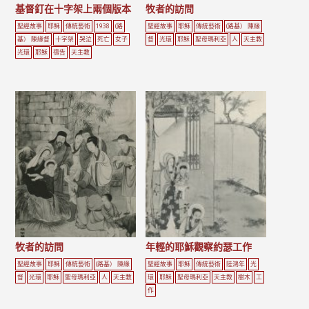
基督釘在十字架上兩個版本
牧者的訪問
聖經故事
耶穌
傳統藝術
1938
(路
聖經故事
耶穌
傳統藝術
(路基） 陳緣
基） 陳緣督
十字架
哭泣
死亡
女子
督
光環
耶穌
聖母瑪利亞
人
天主教
光環
耶穌
禱告
天主教
牧者的訪問
年輕的耶穌觀察約瑟工作
聖經故事
耶穌
傳統藝術
(路基） 陳緣
聖經故事
耶穌
傳統藝術
陸鴻年
光
督
光環
耶穌
聖母瑪利亞
人
天主教
環
耶穌
聖母瑪利亞
天主教
樹木
工
作