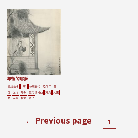
年輕的耶穌
聖經故事
耶穌
傳統藝術
陸鴻年
花
兒
光環
耶穌
聖母瑪利亞
河流
天主
教
寺廟
樹木
窗子
← Previous page
1