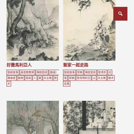
文
章
分
頁
好撒馬利亞人
聖家一起走路
聖經故事
基督教教導
傳統藝術
(路基）
聖經故事
耶穌
傳統藝術
陸鴻年
光
陳緣督
動物
幫助
人
路
天主教
樹
環
耶穌
聖母瑪利亞
山
天主教
樹木
木
走路