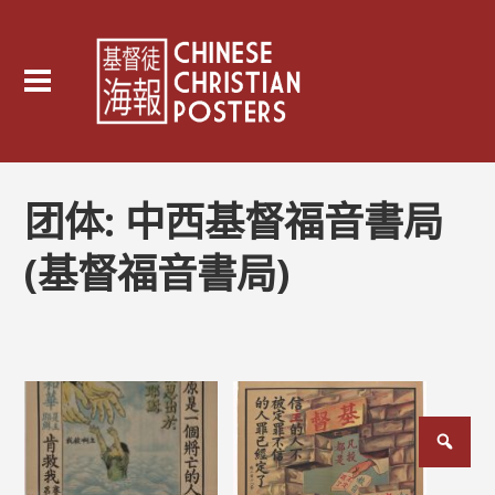
团体:
中西基督福音書局
(基督福音書局)
文
章
分