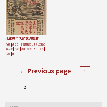
凡求告主名的就必得救
危機
傳福音
中西基督福音書局 (基督福
音書局)
小船
災難
幫助
男子
紅色
河流
罪
← Previous page
1
2