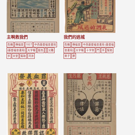
頁
主啊救我們
我們的逃城
危機
傳福音
1937
中西基督福音書局
危機
傳福音
中西基督福音書局 (基督福
(基督福音書局)
大字報
藍色
災難
音書局)
大字報
十字架
門
手
幫助
手
天堂
幫助
河流
男子
罪