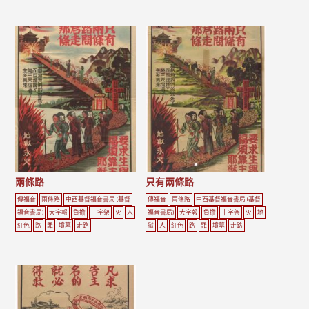
兩條路
只有兩條路
傳福音
兩條路
中西基督福音書局 (基督
傳福音
兩條路
中西基督福音書局 (基督
福音書局)
大字報
負擔
十字架
火
人
福音書局)
大字報
負擔
十字架
火
地
紅色
路
罪
墳墓
走路
獄
人
紅色
路
罪
墳墓
走路