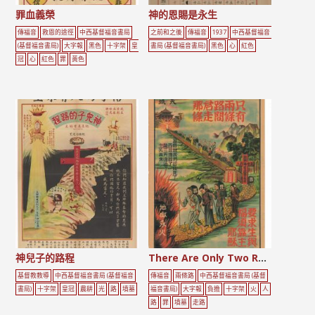
罪血義榮
神的恩賜是永生
傳福音
救恩的途徑
中西基督福音書局
之前和之後
傳福音
1937
中西基督福音
(基督福音書局)
大字報
黑色
十字架
皇
書局 (基督福音書局)
黑色
心
紅色
冠
心
紅色
罪
黃色
神兒子的路程
There Are Only Two Roads
基督教教導
中西基督福音書局 (基督福音
傳福音
兩條路
中西基督福音書局 (基督
書局)
十字架
皇冠
農耕
光
路
墳墓
福音書局)
大字報
負擔
十字架
火
人
路
罪
墳墓
走路