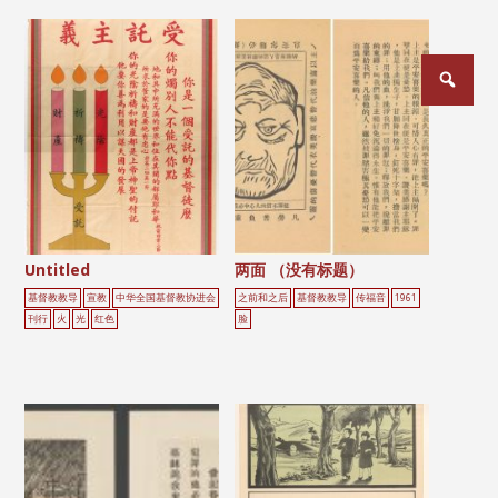
文
章
分
页
Untitled
两面 （没有标题）
基督教教导
宣教
中华全国基督教协进会
之前和之后
基督教教导
传福音
1961
刊行
火
光
红色
脸