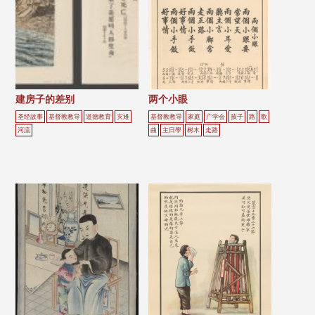
建房子的差别
两个小眼
圣经故事
基督教教导
道德教育
灾难
基督教教导
家庭
广学会
孩子
路
歌
河流
曲
主日學
树木
走路