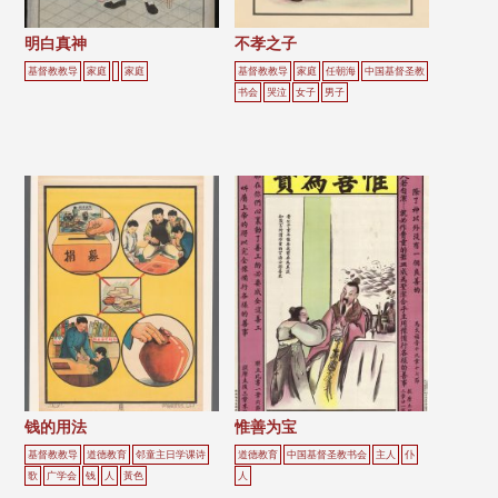
明白真神
不孝之子
基督教教导
家庭
家庭
基督教教导
家庭
任朝海
中国基督圣教
书会
哭泣
女子
男子
钱的用法
惟善为宝
基督教教导
道德教育
邻童主日学课诗
道德教育
中国基督圣教书会
主人
仆
歌
广学会
钱
人
黃色
人