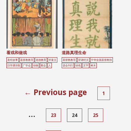
看戏和做戏
道路真理生命
圣经故事
基督教教导
道德教育
邻童主
基督教教导
背诵经文
中华全国基督教协
日学课诗歌
广学会
动物
聚会
人
进会刊行
绿色
文字
树木
← Previous page
1
…
23
24
25