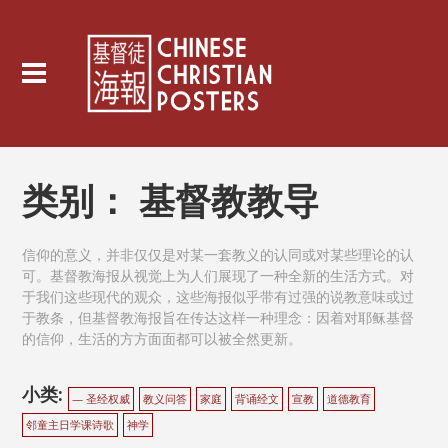
类别：
基督教教导
信仰的意义，并非仅仅是对某一套教义的认同或对某些理论的认
可。基督教海报从视觉上为人们展现了一种全新的生活方式。对
于我们这些现代的观众，这些海报似乎带有过强的说教意味或过
于教条，但基督教海报旨在传达这样一种理念：因着对耶稣基督
的信仰，生活的方方面面都可以被全然更新。
小类:
— 圣经权威
教义问答
家庭
背诵经文
宣教
道德教育
邻童主日学课诗歌
神学