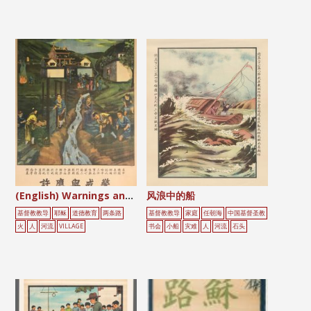
(English) Warnings and Promises
风浪中的船
基督教教导
耶稣
道德教育
两条路
基督教教导
家庭
任朝海
中国基督圣教
火
人
河流
VILLAGE
书会
小船
灾难
人
河流
石头