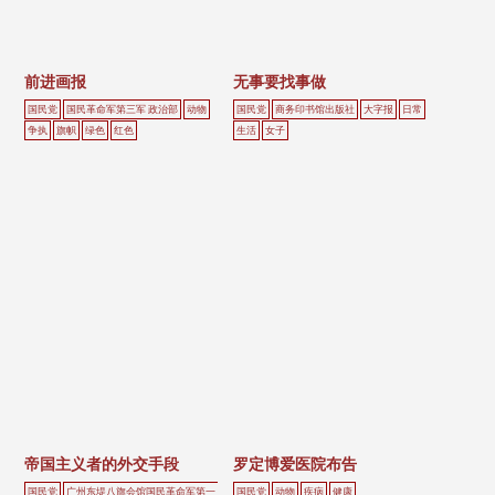
前进画报
无事要找事做
国民党
国民革命军第三军 政治部
动物
国民党
商务印书馆出版社
大字报
日常
争执
旗帜
绿色
红色
生活
女子
帝国主义者的外交手段
罗定博爱医院布告
国民党
广州东堤八旗会馆国民革命军第一
国民党
动物
疾病
健康