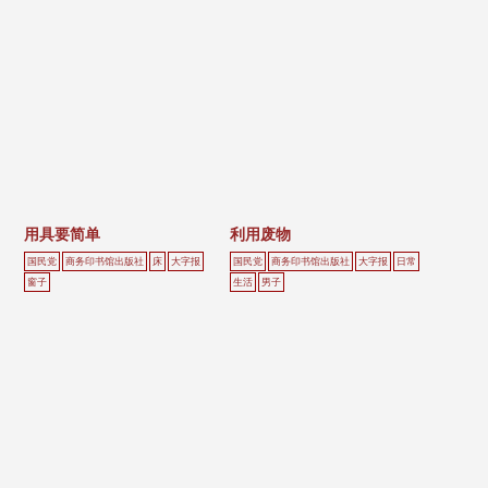
用具要简单
利用废物
国民党
商务印书馆出版社
床
大字报
国民党
商务印书馆出版社
大字报
日常
窗子
生活
男子