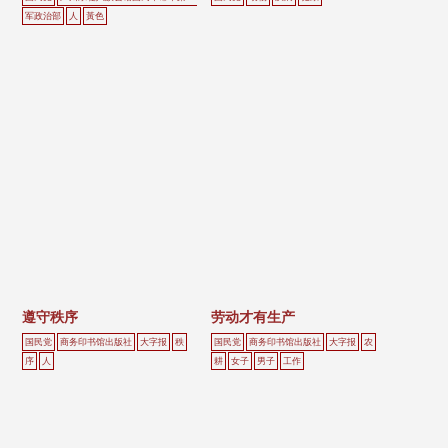
军政治部
人
黃色
遵守秩序
劳动才有生产
国民党
商务印书馆出版社
大字报
秩
国民党
商务印书馆出版社
大字报
农
序
人
耕
女子
男子
工作