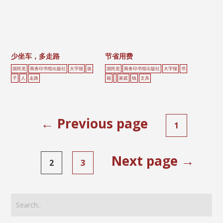
少坐车，多走路
节省用费
国民党
商务印书馆出版社
大字报
孩
国民党
商务印书馆出版社
大字报
书
子
人
走路
籍
家庭
钱
文具
← Previous page
1
Next page →
2
3