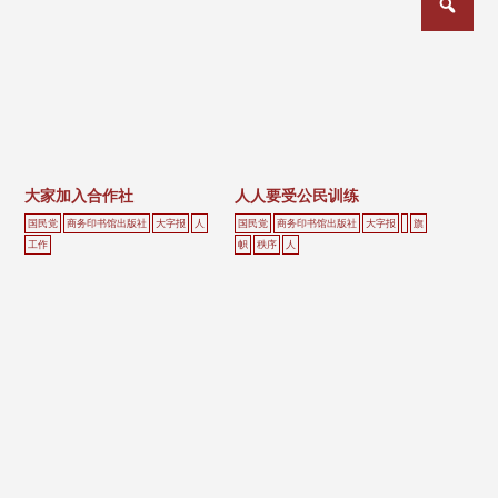
章
分
页
大家加入合作社
人人要受公民训练
国民党
商务印书馆出版社
大字报
人
国民党
商务印书馆出版社
大字报
旗
工作
帜
秩序
人