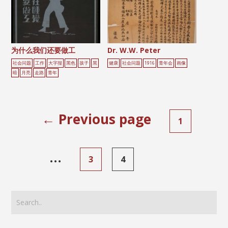
为什么我们还要做工
Dr. W.W. Peter
社会问题
工作
大字报
黑色
孩子
黑
健康
社会问题
1916
青年会
画像
暗
月亮
走路
青年
← Previous page
1
…
3
4