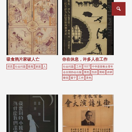
文
章
分
页
吸食鸦片家破人亡
你在休息，许多人在工作
邪恶
社会问题
吸毒
家庭
人
社会问题
工作
1937
中华基督教女青年
会全国协会出版
黑色
负担
黑暗
农耕
睡觉
窗子
工作
黃色