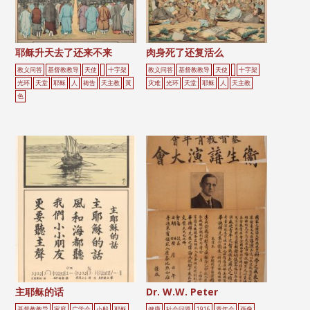
耶稣升天去了还来不来
肉身死了还复活么
教义问答
基督教教导
天使
十字架
教义问答
基督教教导
天使
十字架
光环
天堂
耶稣
人
祷告
天主教
黃
灾难
光环
天堂
耶稣
人
天主教
色
主耶稣的话
Dr. W.W. Peter
基督教教导
家庭
广学会
小船
耶稣
健康
社会问题
1916
青年会
画像