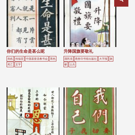
章
分
页
你们的生命是甚么呢
升降国旗要敬礼
危机
传福音
中国基督圣教书会
黑色
国民党
商务印书馆出版社
大字报
旗
死亡
文字
帜
士兵