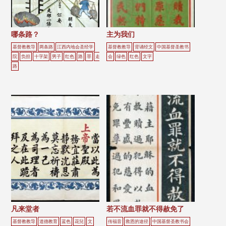
哪条路？
主为我们
基督教教导
两条路
江西内地会圣经学
基督教教导
背诵经文
中国基督圣教书
院
负担
十字架
男子
红色
路
罪
走
会
绿色
红色
文字
路
凡来堂者
若不流血罪就不得赦免了
基督教教导
道德教育
蓝色
花兒
文
传福音
救恩的途径
中国基督圣教书会