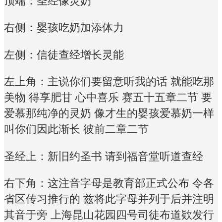
顶端：圣经像灵奶
右侧：婴孩吃奶加添体力
左侧：信徒查经增长灵能
左上角：主说你们要留意听我的话 就能吃那
美物 得享肥甘 心中喜乐 赛五十五章二节 要
爱慕那纯净的灵奶 像才生的婴孩爱慕奶一样
叫你们因此渐长 彼前二章二节
圣经上：新旧约圣书 请到福音堂听道查经
右下角：这注音字母是教育部正式公布 令各
省区传习推行的 兹将此字母并列于后并注明
其音于旁 上海昆山花园四号司徒布道欵发行