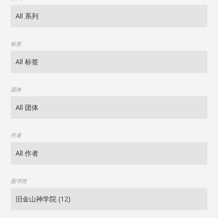
标签
团体
作者
图书馆