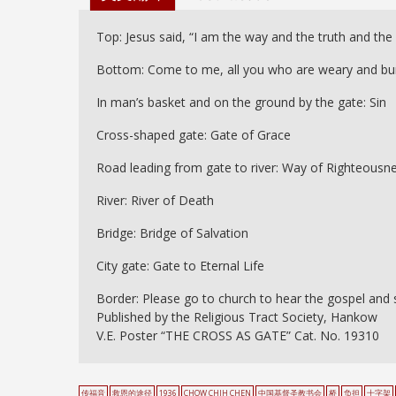
Top: Jesus said, “I am the way and the truth and the
Bottom: Come to me, all you who are weary and burde
In man’s basket and on the ground by the gate: Sin
Cross-shaped gate: Gate of Grace
Road leading from gate to river: Way of Righteousn
River: River of Death
Bridge: Bridge of Salvation
City gate: Gate to Eternal Life
Border: Please go to church to hear the gospel and 
Published by the Religious Tract Society, Hankow
V.E. Poster “THE CROSS AS GATE” Cat. No. 19310
传福音
救恩的途径
1936
CHOW CHIH CHEN
中国基督圣教书会
桥
负担
十字架