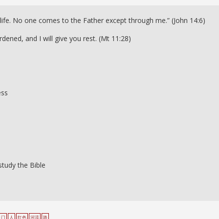
 life. No one comes to the Father except through me.” (John 14:6)
ned, and I will give you rest. (Mt 11:28)
ess
study the Bible
门
人
红色
河流
路