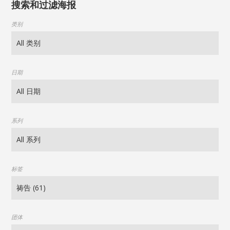
搜索和过滤海报
类别
日期
系列
标签
团体