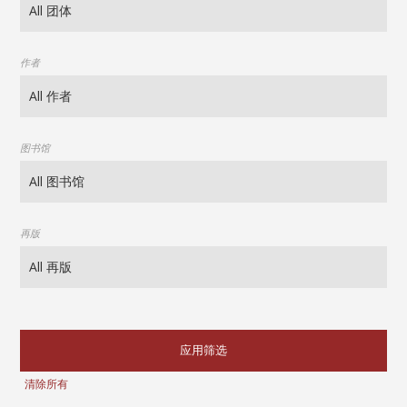
作者
图书馆
再版
应用筛选
清除所有