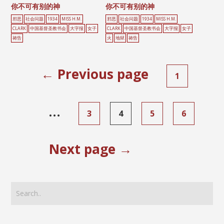
你不可有别的神
你不可有别的神
邪恶
社会问题
1934
MISS H.M.
邪恶
社会问题
1934
MISS H.M.
CLARK
中国基督圣教书会
大字报
女子
CLARK
中国基督圣教书会
大字报
女子
祷告
火
地狱
祷告
← Previous page
1
…
3
4
5
6
Next page →