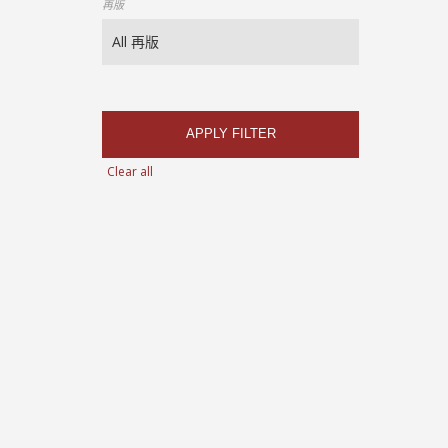
再版
APPLY FILTER
Clear all