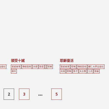
頒受十誡
耶穌復活
出版社
聖經故事
傳統藝術
天使
懸崖
耶穌
聖經故事
耶穌
傳統藝術
輔仁大學出版社
樹木
光環
耶穌
男子
天主教
士兵
墳墓
...
2
3
5