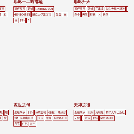
耶穌十二齡講道
耶穌升天
于墨
聖經故事
耶穌
EDMUND VAN
聖經故事
耶穌
王肅達
輔仁大學出版社
環
耶
GENECHTEN
輔仁大學出版社
聚會
光
聚會
天堂
耶穌
人
天空
環
耶穌
人
救世之母
天神之後
龍
輔
聖經故事
耶穌
傳統藝術
(路基） 陳緣督
聖經故事
耶穌
黃瑞龍
輔仁大學出版社
亞
樹
輔仁大學出版社
光環
耶穌
聖母瑪利亞
天使
光環
耶穌
聖母瑪利亞
月亮
紅色
天空