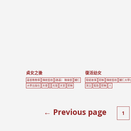
貞女之後
復活幼女
基督教教導
傳統藝術
(路基） 陳緣督
輔仁
聖經故事
耶穌
傳統藝術
輔仁大學
大學出版社
天使
光環
天堂
耶穌
哭泣
幫助
耶穌
人
← Previous page
1