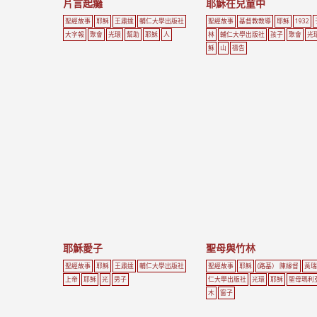
片言起癱
耶穌在兒童中
聖經故事
耶穌
王肅達
輔仁大學出版社
聖經故事
基督教教導
耶穌
1932
大字報
聚會
光環
幫助
耶穌
人
林
輔仁大學出版社
孩子
聚會
光
穌
山
禱告
耶穌愛子
聖母與竹林
聖經故事
耶穌
王肅達
輔仁大學出版社
聖經故事
耶穌
(路基） 陳緣督
黃瑞
上帝
耶穌
光
男子
仁大學出版社
光環
耶穌
聖母瑪利
木
窗子