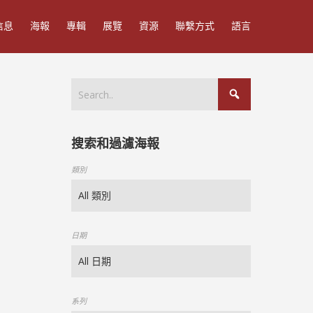
信息
海報
專輯
展覽
資源
聯繫方式
語言
搜索和過濾海報
類別
日期
系列