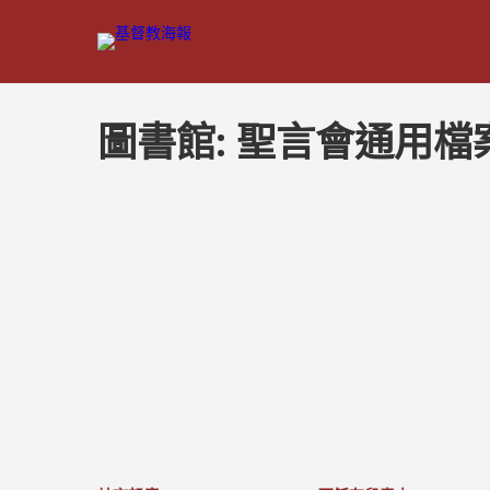
圖書館:
聖言會通用檔
文
章
分
頁