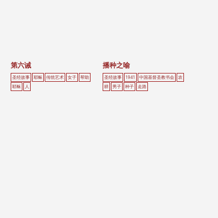
分
页
第六诫
播种之喻
圣经故事
耶稣
传统艺术
女子
帮助
圣经故事
1941
中国基督圣教书会
农
耶稣
人
耕
男子
种子
走路