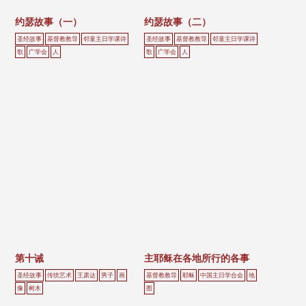
约瑟故事（一）
约瑟故事（二）
圣经故事
基督教教导
邻童主日学课诗
圣经故事
基督教教导
邻童主日学课诗
歌
广学会
人
歌
广学会
人
第十诫
主耶稣在各地所行的各事
圣经故事
传统艺术
王肃达
男子
画
基督教教导
耶稣
中国主日学合会
地
像
树木
图