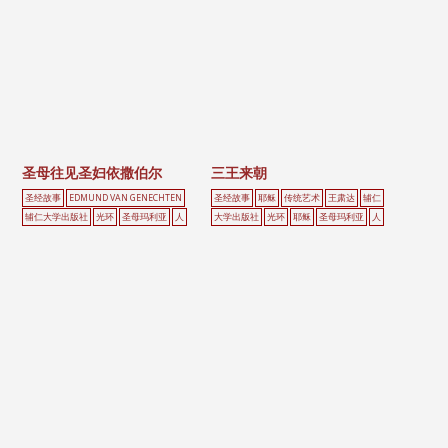
圣母往见圣妇依撒伯尔
三王来朝
圣经故事
EDMUND VAN GENECHTEN
圣经故事
耶稣
传统艺术
王肃达
辅仁
辅仁大学出版社
光环
圣母玛利亚
人
大学出版社
光环
耶稣
圣母玛利亚
人