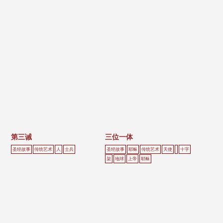
第三诫
三位一体
圣经故事
传统艺术
人
士兵
圣经故事
耶稣
传统艺术
天使
十字
架
地球
上帝
耶稣