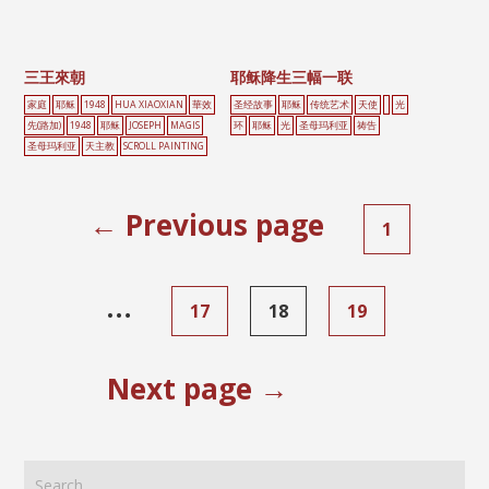
三王來朝
耶稣降生三幅一联
家庭
耶稣
1948
HUA XIAOXIAN
華效
圣经故事
耶稣
传统艺术
天使
光
先(路加)
1948
耶稣
JOSEPH
MAGIS
环
耶稣
光
圣母玛利亚
祷告
圣母玛利亚
天主教
SCROLL PAINTING
← Previous page
1
…
17
18
19
Next page →