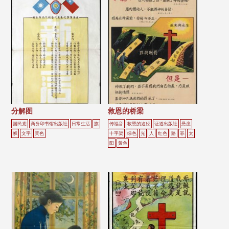
分解图
救恩的桥梁
国民党
商务印书馆出版社
日常生活
旗
传福音
救恩的途径
证道出版社
悬崖
帜
文字
黃色
十字架
绿色
光
人
红色
路
罪
太
阳
黃色