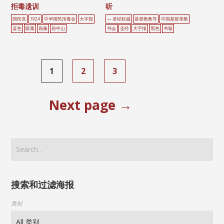
拒毒遗训
听
国民党
1924
中华国民拒毒会
大字报
— 圣经权威
基督教教导
中国基督圣教
蓝色
吸毒
画像
孙中山
书会
圣经
大字报
黑色
书籍
1
2
3
Next page →
搜索和过滤海报
类别