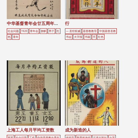
中华基督青年会廿五周年纪念
行
社会问题
1920
青年会
旗帜
男子
红
— 圣经权威
基督教教导
中国基督圣教
色
青年
书会
大字报
书籍
手
红色
上海工人每月平均工资数
成为新造的人
家庭
社会问题
工作
中华基督教女青年
传福音
救恩的途径
证道出版社
十字