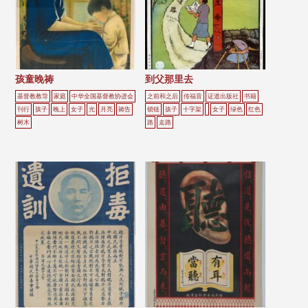
孩童晚祷
到父那里去
基督教教导
家庭
中华全国基督教协进会
之前和之后
传福音
证道出版社
书籍
刊行
孩子
晚上
女子
光
月亮
祷告
锁链
孩子
十字架
女子
绿色
红色
树木
路
走路