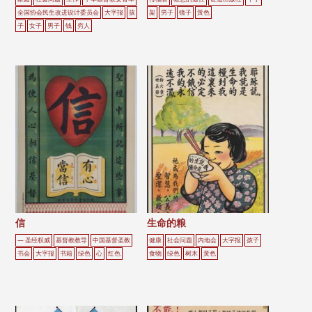
全国协会民生改进设计委员会
大字报
孩
架
男子
镜子
黃色
子
女子
男子
钱
穷人
信
生命的粮
— 圣经权威
基督教教导
中国基督圣教
健康
社会问题
内地会
大字报
孩子
书会
大字报
书籍
绿色
心
红色
食物
绿色
树木
黃色