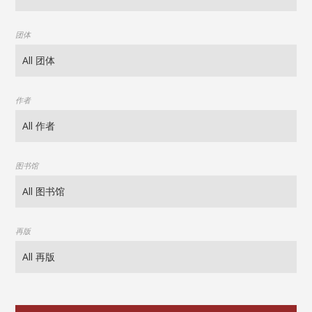
团体
作者
图书馆
再版