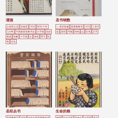
谨慎
圣书销数
之前和之后
传福音
1933
MISS H.M.
— 圣经权威
基督教教导
1935
三圣书
CLARK
中国基督圣教书会
大字报
负担
会
圣经
书籍
绿色
山
红色
文字
悬崖
告解
十字架
火
绿色
男子
红
色
石头
圣经丛书
生命的粮
基督教教导
1950
中华全国基督教协进
健康
社会问题
内地会
大字报
孩子