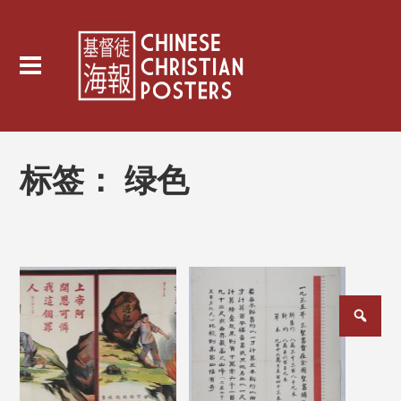
标签：
绿色
文
章
分
页