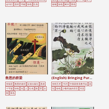
会刊行
圣经
书籍
绿色
红色
食物
绿色
树木
黃色
救恩的桥梁
(English) Bringing Pure from Impure
传福音
救恩的途径
证道出版社
悬崖
传统艺术
1929
中国基督圣教书会
花
十字架
绿色
光
人
红色
路
罪
太
兒
绿色
少数民族的语言
河流
阳
黃色