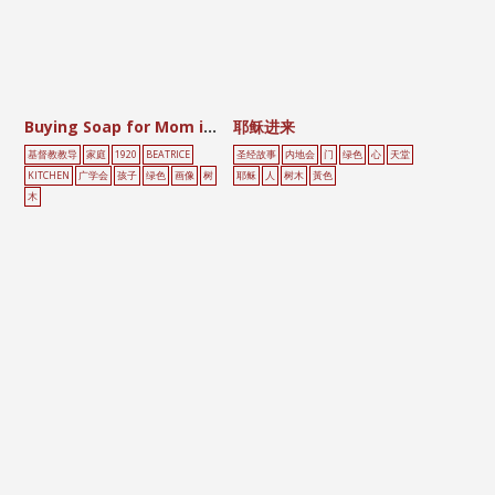
Buying Soap for Mom in the Rain
耶稣进来
基督教教导
家庭
1920
BEATRICE
圣经故事
内地会
门
绿色
心
天堂
KITCHEN
广学会
孩子
绿色
画像
树
耶稣
人
树木
黃色
木