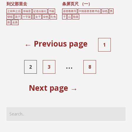
到父那里去
条屏页尺 （一）
之前和之后
传福音
证道出版社
书籍
基督教教导
中国基督圣教书会
绿色
男
锁链
孩子
十字架
女子
绿色
红色
子
山
歌曲
路
走路
← Previous page
1
…
2
3
8
Next page →