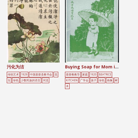
污化为洁
Buying Soap for Mom in the Rain
传统艺术
1929
中国基督圣教书会
花
基督教教导
家庭
1920
BEATRICE
兒
绿色
少数民族的语言
河流
KITCHEN
广学会
孩子
绿色
画像
树
木