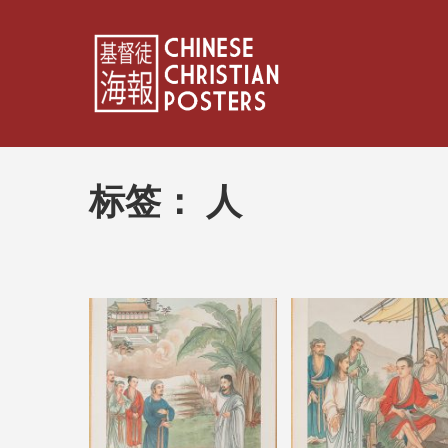
标签：
人
文
章
分
页