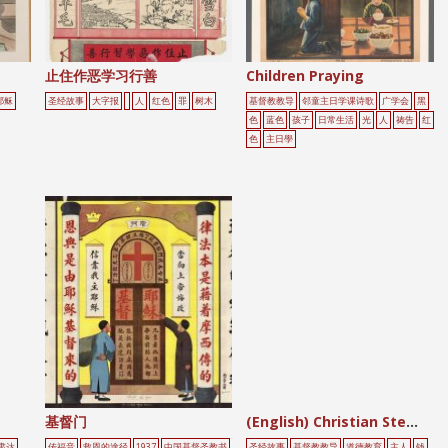
止住作恶学习行善
Children Praying
耶稣
圣经故事
大字报
人
红色
罪
树木
基督教教导
邻童主日学课诗歌
广学会
黑
色
蓝色
孩子
日常生活
光
人
祷告
红
色
主日學
基督门
(English) Christian Stewards
肃达
传福音
救恩的途径
1937
中国基督圣教书
圣经故事
基督教教导
道德教育
主人
钱