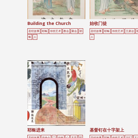
Building the Church
始收门徒
圣经故事
耶稣
传统艺术
教会
聚会
耶
圣经故事
耶稣
传统艺术
王肃达
稣
人
人
耶稣进来
基督钉在十字架上
圣经故事
内地会
门
绿色
心
天堂
耶
圣经故事
耶稣
传统艺术
1937
王