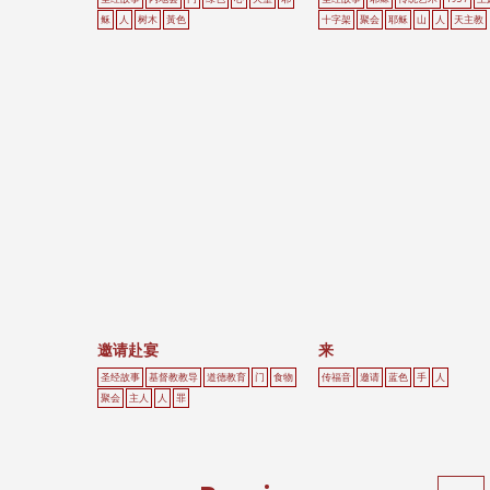
稣
人
树木
黃色
十字架
聚会
耶稣
山
人
天主教
邀请赴宴
来
圣经故事
基督教教导
道德教育
门
食物
传福音
邀请
蓝色
手
人
聚会
主人
人
罪