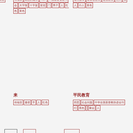
会
大字报
十字架
皇冠
门
男子
人
红
人
仆人
黃色
色
黃色
来
平民教育
传福音
邀请
手
人
红色
邪恶
社会问题
中华全国基督教协进会刊
行
黑色
聚会
人