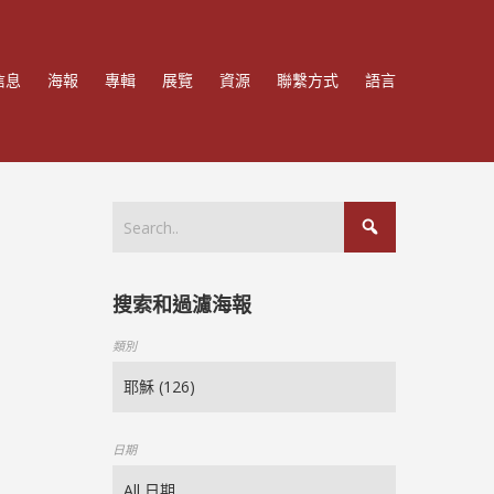
信息
海報
專輯
展覽
資源
聯繫方式
語言
搜索和過濾海報
類別
日期