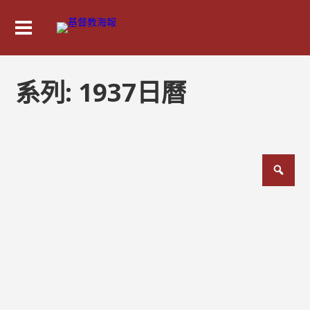
系列:
1937日曆