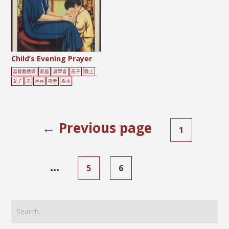
Child’s Evening Prayer
基督教教導
家庭
廣學會
孩子
晚上
女子
光
月亮
禱告
樹木
← Previous page
1
...
5
6