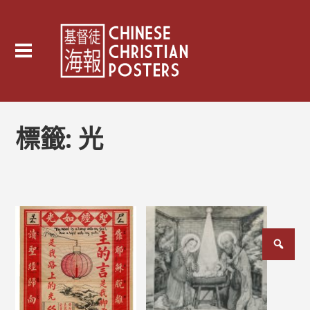
標籤:
光
文
章
分
頁