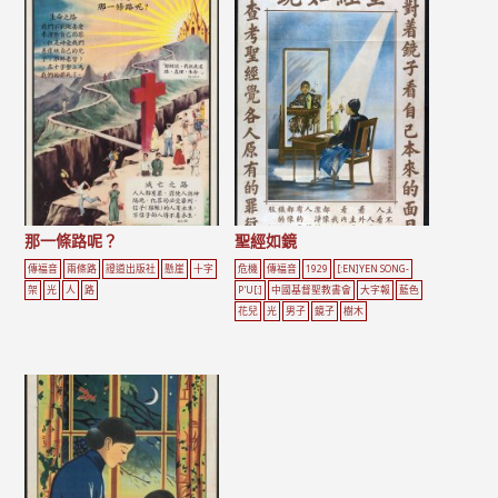
那一條路呢？
聖經如鏡
傳福音
兩條路
證道出版社
懸崖
十字
危機
傳福音
1929
[:EN]YEN SONG-
架
光
人
路
P'U[:]
中國基督聖教書會
大字報
藍色
花兒
光
男子
鏡子
樹木