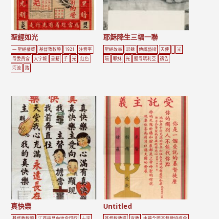
聖經如光
耶穌降生三幅一聯
— 聖經權威
基督教教導
1921
注音字
聖經故事
耶穌
傳統藝術
天使
光
母委員會
大字報
書籍
手
光
紅色
環
耶穌
光
聖母瑪利亞
禱告
河流
路
真快樂
Untitled
基督教教導
江西南昌內地會印行
十字
基督教教導
宣教
中華全國基督教協進會