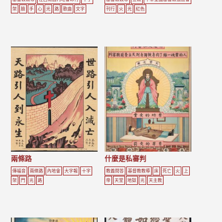
架
臉
手
心
光
路
歌曲
文字
刊行
火
光
紅色
兩條路
什麼是私審判
傳福音
兩條路
內地會
大字報
十字
教義問答
基督教教導
床
死亡
火
上
架
門
光
路
帝
天堂
地獄
光
天主教