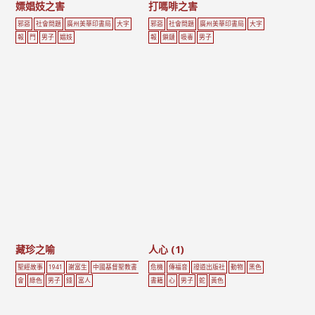
嫖娼妓之害
打嗎啡之害
邪惡
社會問題
廣州美華印書局
大字
邪惡
社會問題
廣州美華印書局
大字
報
門
男子
娼妓
報
鎖鏈
吸毒
男子
藏珍之喻
人心 (1)
聖經故事
1941
謝富生
中國基督聖教書
危機
傳福音
證道出版社
動物
黑色
會
綠色
男子
錢
富人
書籍
心
男子
蛇
黃色