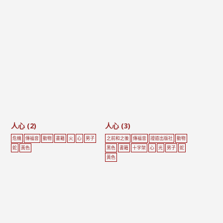
人心 (2)
人心 (3)
危機
傳福音
動物
書籍
火
心
男子
之前和之後
傳福音
證道出版社
動物
蛇
黃色
黑色
書籍
十字架
心
光
男子
蛇
黃色