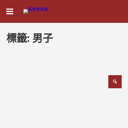
標籤:
男子
文
章
分
頁