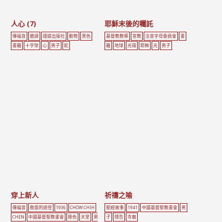
人心 (7)
耶穌末後的囑託
傳福音
邀請
證道出版社
動物
黑色
基督教教導
宣教
注音字母委員會
書
書籍
十字架
心
男子
蛇
籍
地球
光環
耶穌
光
男子
穿上新人
祈禱之喻
傳福音
救恩的途徑
1936
CHOW CHIH
聖經故事
1941
中國基督聖教書會
男
CHEN
中國基督聖教書會
綠色
天堂
男
子
禱告
寺廟