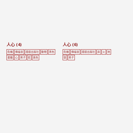
人心 (4)
人心 (6)
危機
傳福音
證道出版社
動物
黑色
危機
傳福音
證道出版社
床
火
地
書籍
心
男子
蛇
黃色
獄
男子