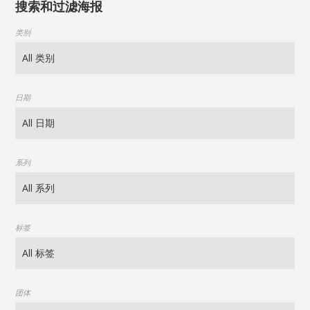
搜索和过滤海报
类别
日期
系列
标签
团体