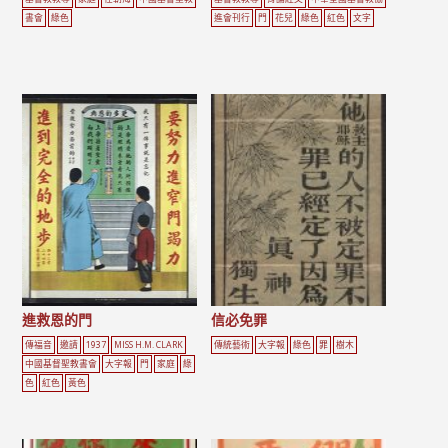
書會
綠色
進會刊行
門
花兒
綠色
紅色
文字
進救恩的門
信必免罪
傳福音
邀請
1937
MISS H.M. CLARK
傳統藝術
大字報
綠色
罪
樹木
中國基督聖教書會
大字報
門
家庭
綠
色
紅色
黃色