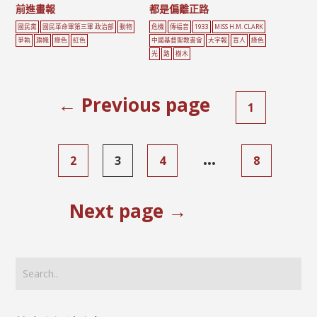
前進畫報
都是偏離正路
國民黨
國民革命軍第三軍 政治部
動物
危機
傳福音
1933
MISS H.M. CLARK
爭執
旗幟
綠色
紅色
中國基督聖教書會
大字報
盲人
綠色
光
路
樹木
← Previous page
1
...
2
3
4
8
Next page →