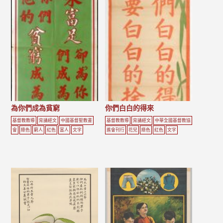
為你們成為貧窮
你們白白的得來
基督教教導
背誦經文
中國基督聖教書
基督教教導
背誦經文
中華全國基督教協
會
綠色
窮人
紅色
富人
文字
進會刊行
花兒
綠色
紅色
文字