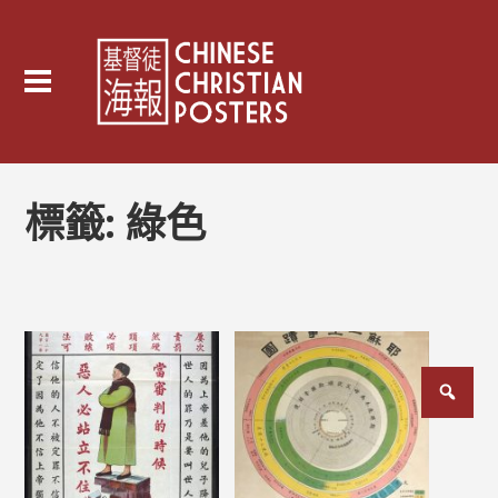
標籤:
綠色
文
章
分
頁