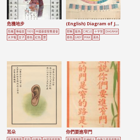
危機地步
(English) Diagram of Jesus’ Life
危機
傳福音
1935
中國基督聖教書會
耶穌
藍色
CIRCLE
十字架
DIAGRAM
大字報
女子
綠色
紅色
罪
綠色
GREY
PINK
黃色
耳朵
你們要進窄門
基督教教導
家庭
任朝海
中國基督聖教
基督教教導
背誦經文
中華全國基督教協