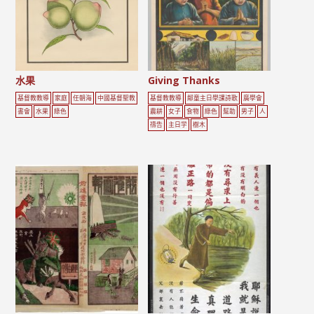
水果
Giving Thanks
基督教教導
家庭
任朝海
中國基督聖教
基督教教導
鄰童主日學課詩歌
廣學會
書會
水果
綠色
農耕
女子
食物
綠色
幫助
男子
人
禱告
主日学
樹木