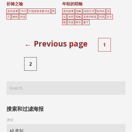
祈祷之喻
年轻的耶稣
圣经故事
1941
中国基督圣教书会
男
圣经故事
耶稣
传统艺术
陆鸿年
花
子
祷告
寺庙
兒
光环
耶稣
圣母玛利亚
河流
天主
教
寺庙
树木
窗子
← Previous page
1
2
搜索和过滤海报
类别