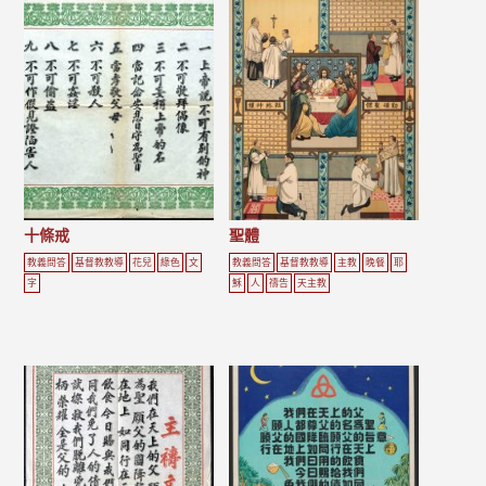
十條戒
聖體
教義問答
基督教教導
花兒
綠色
文
教義問答
基督教教導
主教
晚餐
耶
字
穌
人
禱告
天主教