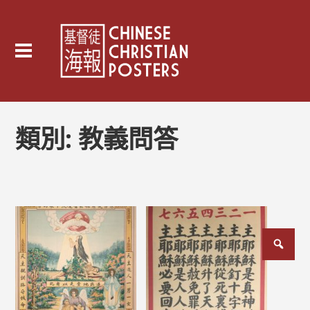
類別:
教義問答
文
章
分
頁