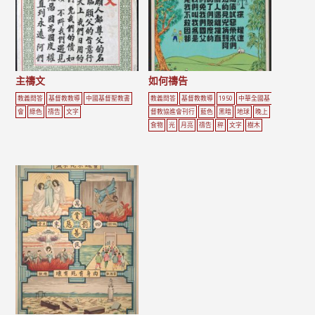
主禱文
如何禱告
教義問答
基督教教導
中國基督聖教書
教義問答
基督教教導
1950
中華全國基
會
綠色
禱告
文字
督教協進會刊行
藍色
黑暗
地球
晚上
食物
光
月亮
禱告
秤
文字
樹木