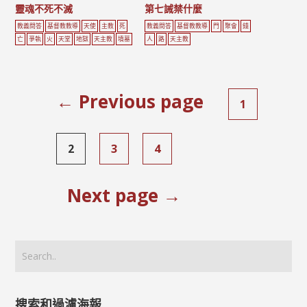
靈魂不死不滅
第七誡禁什麼
教義問答
基督教教導
天使
主教
死
教義問答
基督教教導
門
聚會
錢
亡
爭執
火
天堂
地獄
天主教
墳墓
人
路
天主教
← Previous page
1
2
3
4
Next page →
搜索和過濾海報