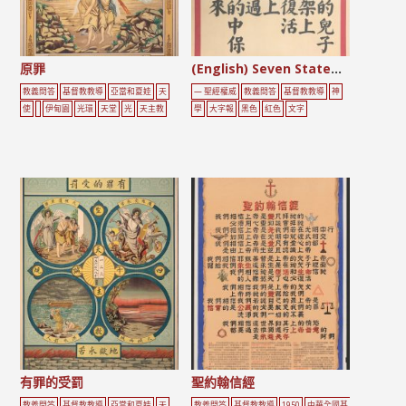
原罪
(English) Seven Statements about Jesus
教義問答
基督教教導
亞當和夏娃
天
— 聖經權威
教義問答
基督教教導
神
使
伊甸園
光環
天堂
光
天主教
學
大字報
黑色
紅色
文字
有罪的受罰
聖約翰信經
教義問答
基督教教導
亞當和夏娃
天
教義問答
基督教教導
1950
中華全國基