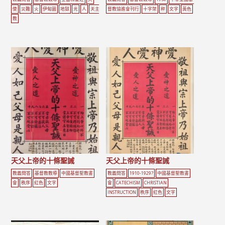
使
災難
火
伊甸園
地獄
光
人
天主
督教協進會刊行
十字架
秤
文字
黃色
教
天父上帝的十條聖誡
天父上帝的十條聖誡
教義問答
基督教教導
中國基督聖教書
教義問答
1910-1929?
中國基督聖教書
會
秩序
紅色
文字
會
CATECHISM
CHRISTIAN
INSTRUCTION
秩序
紅色
文字