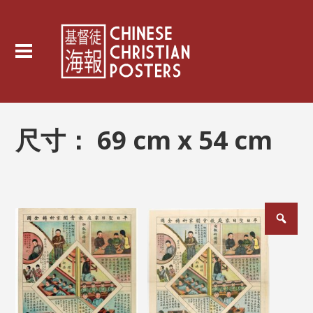
尺寸：
69 cm x 54 cm