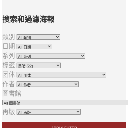
搜索和過濾海報
類別
日期
系列
標籤
团体
作者
圖書館
再版